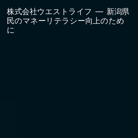
コ
株式会社ウエストライフ
新潟県
ン
民のマネーリテラシー向上のため
に
テ
ン
ツ
へ
ス
キ
ッ
プ