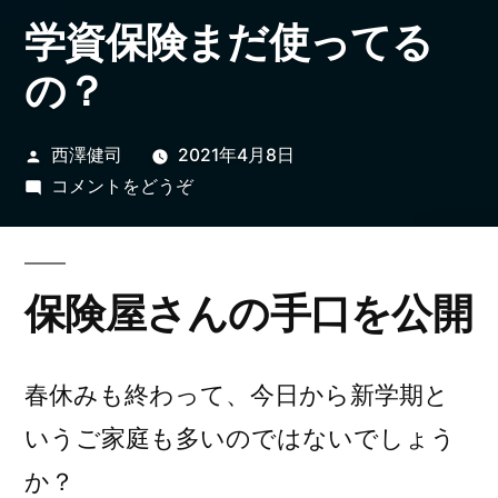
学資保険まだ使ってる
の？
投
西澤健司
2021年4月8日
稿
(学
コメントをどうぞ
者:
資
保
険
保険屋さんの手口を公開
ま
だ
使
春休みも終わって、今日から新学期と
っ
いうご家庭も多いのではないでしょう
て
る
か？
の？)