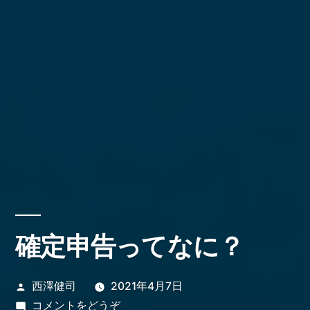
確定申告ってなに？
投
西澤健司
2021年4月7日
稿
(確
コメントをどうぞ