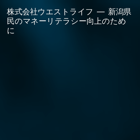
コ
株式会社ウエストライフ
新潟県
ン
民のマネーリテラシー向上のため
に
テ
ン
ツ
へ
ス
キ
ッ
プ