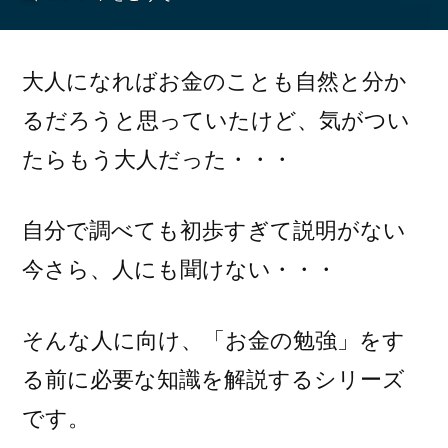
者:
定
申
告
大人になればお金のことも自然と分か
っ
るだろうと思っていたけど、気がつい
て
たらもう大人だった・・・
な
に？)
自分で調べても初歩すぎて説明がない
今さら、人にも聞けない・・・
そんな人に向け、「お金の勉強」をす
る前に必要な知識を解説するシリーズ
です。