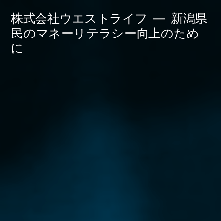
コ
株式会社ウエストライフ
新潟県
ン
民のマネーリテラシー向上のため
に
テ
ン
ツ
へ
ス
キ
ッ
プ