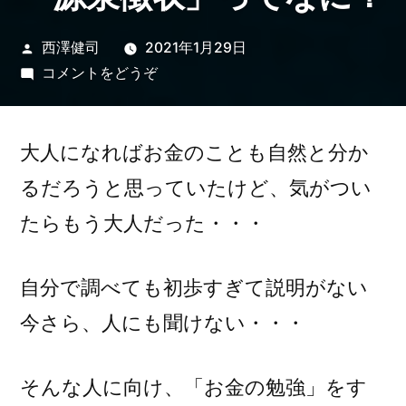
投
西澤健司
2021年1月29日
稿
(「源
コメントをどうぞ
者:
泉
徴
収」
大人になればお金のことも自然と分か
っ
るだろうと思っていたけど、気がつい
て
たらもう大人だった・・・
な
に？)
自分で調べても初歩すぎて説明がない
今さら、人にも聞けない・・・
そんな人に向け、「お金の勉強」をす